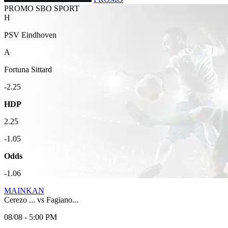
PROMO SBO SPORT
H
PSV Eindhoven
A
Fortuna Sittard
-2.25
HDP
2.25
-1.05
Odds
-1.06
MAINKAN
Cerezo ... vs Fagiano...
08/08 - 5:00 PM