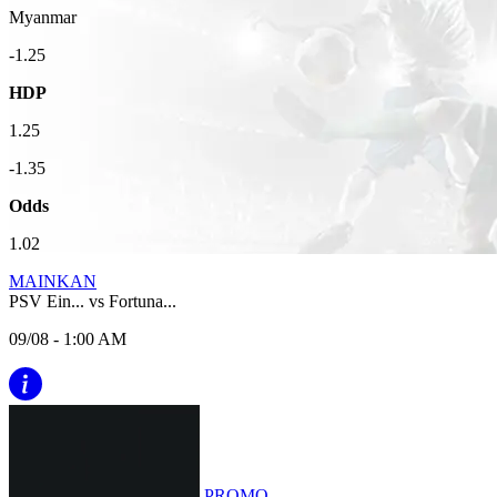
Myanmar
-1.25
HDP
1.25
-1.35
Odds
1.02
MAINKAN
PSV Ein... vs Fortuna...
09/08 - 1:00 AM
PROMO