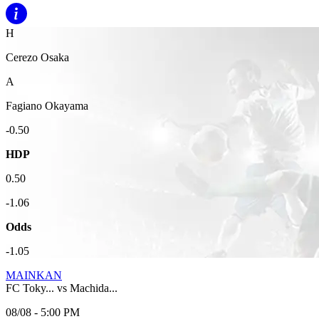
H
Cerezo Osaka
A
Fagiano Okayama
-0.50
HDP
0.50
-1.06
Odds
-1.05
MAINKAN
FC Toky... vs Machida...
08/08 - 5:00 PM