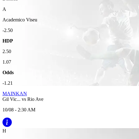
A
Academico Viseu
-2.50
HDP
2.50
1.07
Odds
-1.21
MAINKAN
Gil Vic... vs Rio Ave
10/08 - 2:30 AM
H