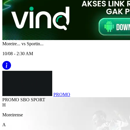
Moreire... vs Sportin...
10/08 - 2:30 AM
PROMO
PROMO SBO SPORT
H
Moreirense
A