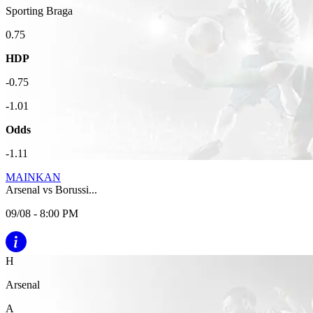
Sporting Braga
0.75
HDP
-0.75
-1.01
Odds
-1.11
MAINKAN
Arsenal vs Borussi...
09/08 - 8:00 PM
H
Arsenal
A