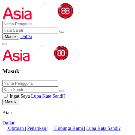
Daftar
Masuk
Masuk
Ingat Saya
Lupa Kata Sandi?
Masuk
Atau
Daftar
Obrolan
|
Penarikan
|
Hubungi Kami
|
Lupa Kata Sandi?