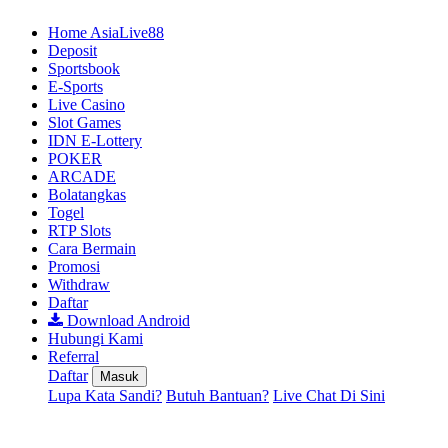
Home AsiaLive88
Deposit
Sportsbook
E-Sports
Live Casino
Slot Games
IDN E-Lottery
POKER
ARCADE
Bolatangkas
Togel
RTP Slots
Cara Bermain
Promosi
Withdraw
Daftar
Download Android
Hubungi Kami
Referral
Daftar
Masuk
Lupa Kata Sandi?
Butuh Bantuan?
Live Chat Di Sini