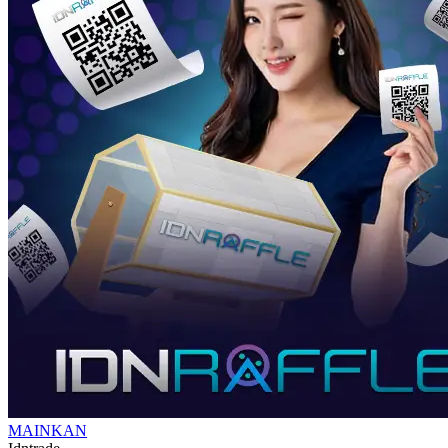
MAINKAN