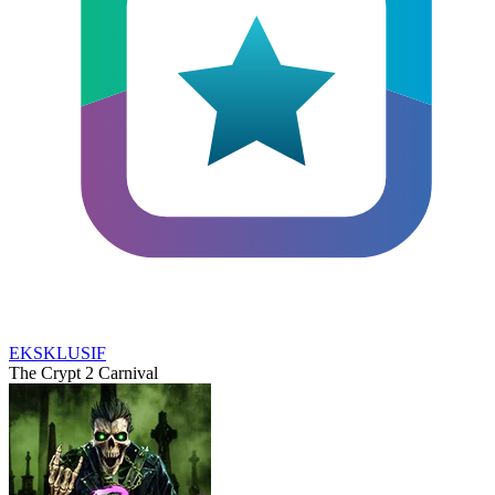
EKSKLUSIF
The Crypt 2 Carnival