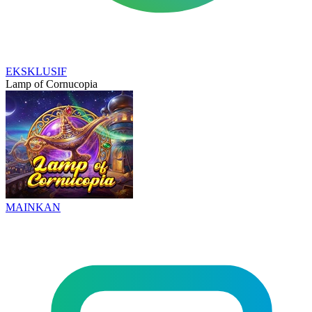
EKSKLUSIF
Lamp of Cornucopia
MAINKAN