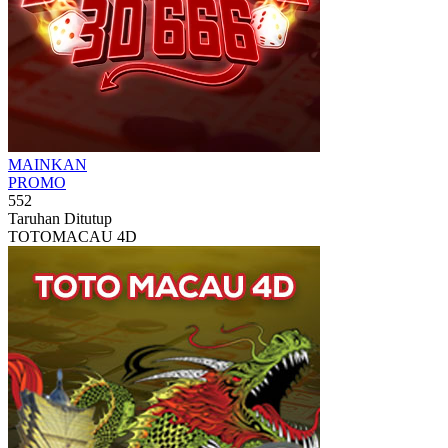
MAINKAN
PROMO
552
Taruhan Ditutup
TOTOMACAU 4D