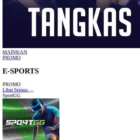
MAINKAN
PROMO
E-SPORTS
PROMO
Lihat Semua
SportGG