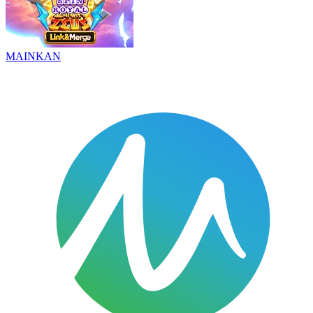
MAINKAN