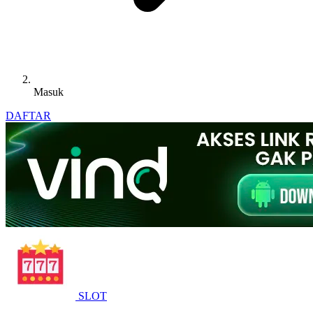
Masuk
DAFTAR
SLOT