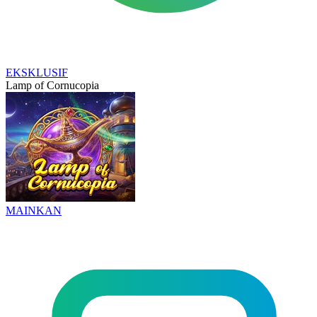
EKSKLUSIF
Lamp of Cornucopia
MAINKAN