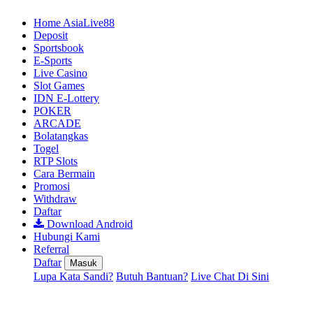
Home AsiaLive88
Deposit
Sportsbook
E-Sports
Live Casino
Slot Games
IDN E-Lottery
POKER
ARCADE
Bolatangkas
Togel
RTP Slots
Cara Bermain
Promosi
Withdraw
Daftar
Download Android
Hubungi Kami
Referral
Daftar
Masuk
Lupa Kata Sandi?
Butuh Bantuan?
Live Chat Di Sini