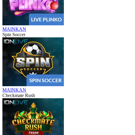
MAINKAN
Spin Soccer
MAINKAN
Checkmate Rush