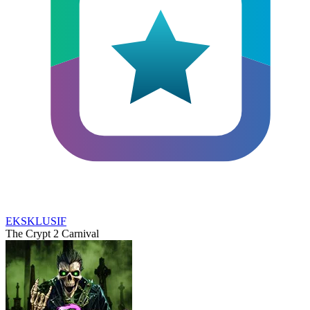
EKSKLUSIF
The Crypt 2 Carnival