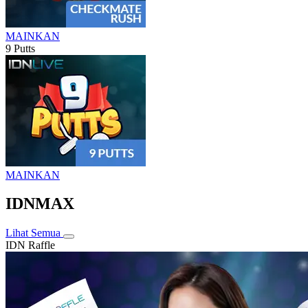
MAINKAN
9 Putts
MAINKAN
IDNMAX
Lihat Semua
IDN Raffle