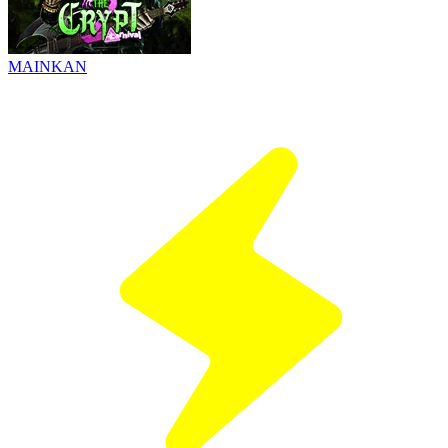
MAINKAN