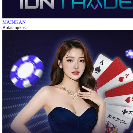
MAINKAN
Bolatangkas