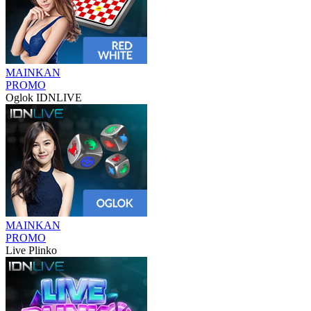
MAINKAN
PROMO
Oglok IDNLIVE
MAINKAN
PROMO
Live Plinko