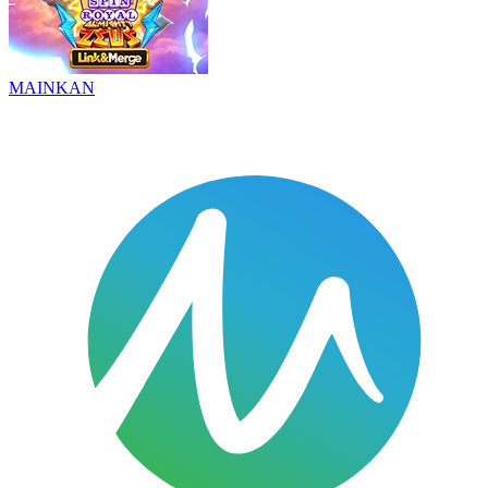
MAINKAN