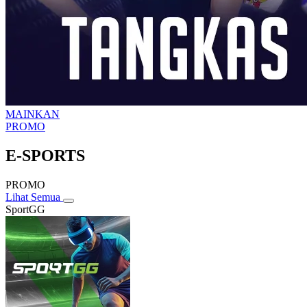
MAINKAN
PROMO
E-SPORTS
PROMO
Lihat Semua
SportGG