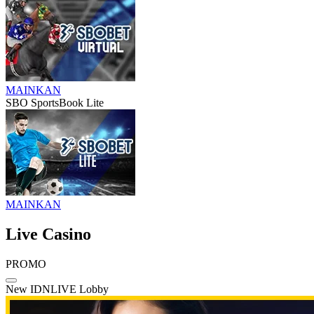
MAINKAN
SBO SportsBook Lite
MAINKAN
Live Casino
PROMO
New IDNLIVE Lobby