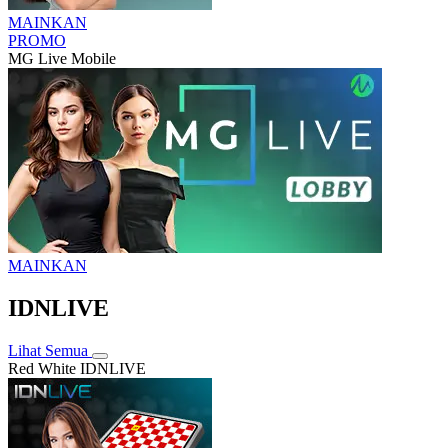
MAINKAN
PROMO
MG Live Mobile
MAINKAN
IDNLIVE
Lihat Semua
Red White IDNLIVE