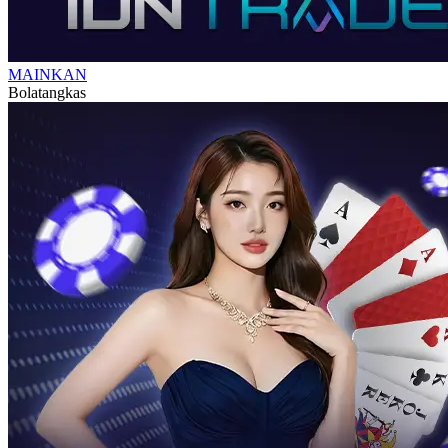
MAINKAN
Bolatangkas