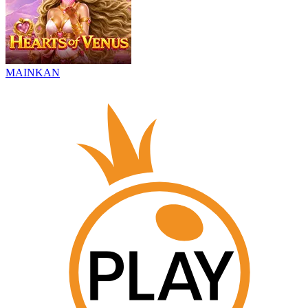
MAINKAN