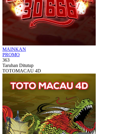
MAINKAN
PROMO
363
Taruhan Ditutup
TOTOMACAU 4D