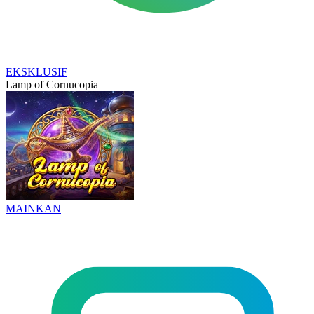
EKSKLUSIF
Lamp of Cornucopia
MAINKAN