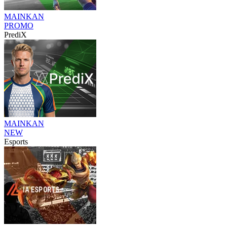
MAINKAN
PROMO
PrediX
MAINKAN
NEW
Esports