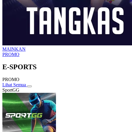
MAINKAN
PROMO
E-SPORTS
PROMO
Lihat Semua
SportGG