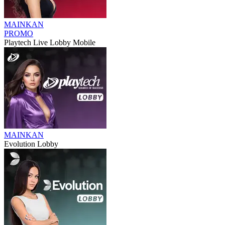
MAINKAN
PROMO
Playtech Live Lobby Mobile
MAINKAN
Evolution Lobby