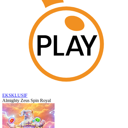
EKSKLUSIF
Almighty Zeus Spin Royal