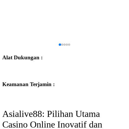
Alat Dukungan :
Keamanan Terjamin :
Asialive88: Pilihan Utama
Casino Online Inovatif dan