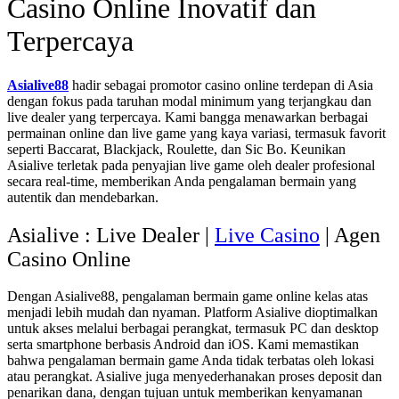
Casino Online Inovatif dan
Terpercaya
Asialive88
hadir sebagai promotor casino online terdepan di Asia
dengan fokus pada taruhan modal minimum yang terjangkau dan
live dealer yang terpercaya. Kami bangga menawarkan berbagai
permainan online dan live game yang kaya variasi, termasuk favorit
seperti Baccarat, Blackjack, Roulette, dan Sic Bo. Keunikan
Asialive terletak pada penyajian live game oleh dealer profesional
secara real-time, memberikan Anda pengalaman bermain yang
autentik dan mendebarkan.
Asialive : Live Dealer |
Live Casino
| Agen
Casino Online
Dengan Asialive88, pengalaman bermain game online kelas atas
menjadi lebih mudah dan nyaman. Platform Asialive dioptimalkan
untuk akses melalui berbagai perangkat, termasuk PC dan desktop
serta smartphone berbasis Android dan iOS. Kami memastikan
bahwa pengalaman bermain game Anda tidak terbatas oleh lokasi
atau perangkat. Asialive juga menyederhanakan proses deposit dan
penarikan dana, dengan tujuan untuk memberikan kenyamanan