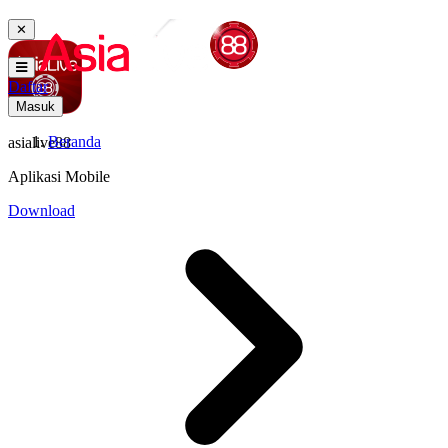
✕
Daftar
Masuk
Beranda
asialive88
Aplikasi Mobile
Download