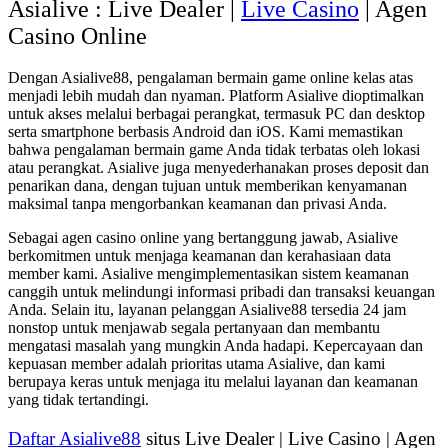
Asialive : Live Dealer |
Live Casino
| Agen
Casino Online
Dengan Asialive88, pengalaman bermain game online kelas atas
menjadi lebih mudah dan nyaman. Platform Asialive dioptimalkan
untuk akses melalui berbagai perangkat, termasuk PC dan desktop
serta smartphone berbasis Android dan iOS. Kami memastikan
bahwa pengalaman bermain game Anda tidak terbatas oleh lokasi
atau perangkat. Asialive juga menyederhanakan proses deposit dan
penarikan dana, dengan tujuan untuk memberikan kenyamanan
maksimal tanpa mengorbankan keamanan dan privasi Anda.
Sebagai agen casino online yang bertanggung jawab, Asialive
berkomitmen untuk menjaga keamanan dan kerahasiaan data
member kami. Asialive mengimplementasikan sistem keamanan
canggih untuk melindungi informasi pribadi dan transaksi keuangan
Anda. Selain itu, layanan pelanggan Asialive88 tersedia 24 jam
nonstop untuk menjawab segala pertanyaan dan membantu
mengatasi masalah yang mungkin Anda hadapi. Kepercayaan dan
kepuasan member adalah prioritas utama Asialive, dan kami
berupaya keras untuk menjaga itu melalui layanan dan keamanan
yang tidak tertandingi.
Daftar Asialive88
situs Live Dealer | Live Casino | Agen