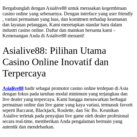
Bergabunglah dengan Asialive88 untuk merasakan kegembiraan
casino online yang sebenarnya. Dengan interface yang user friendly
, variasi permainan yang luas, dan komitmen terhadap keamanan
dan layanan pelanggan, Kami menetapkan standar baru dalam
industri casino online. Daftar dan mainkan bersama kami –
Kemenangan Anda di Asialive88 menanti!
Asialive88: Pilihan Utama
Casino Online Inovatif dan
Terpercaya
Asialive88
hadir sebagai promotor casino online terdepan di Asia
dengan fokus pada taruhan modal minimum yang terjangkau dan
live dealer yang terpercaya. Kami bangga menawarkan berbagai
permainan online dan live game yang kaya variasi, termasuk favorit
seperti Baccarat, Blackjack, Roulette, dan Sic Bo. Keunikan
Asialive terletak pada penyajian live game oleh dealer profesional
secara real-time, memberikan Anda pengalaman bermain yang
autentik dan mendebarkan.