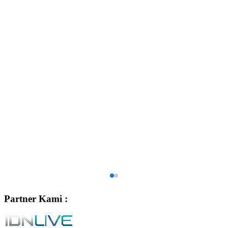
Partner Kami :