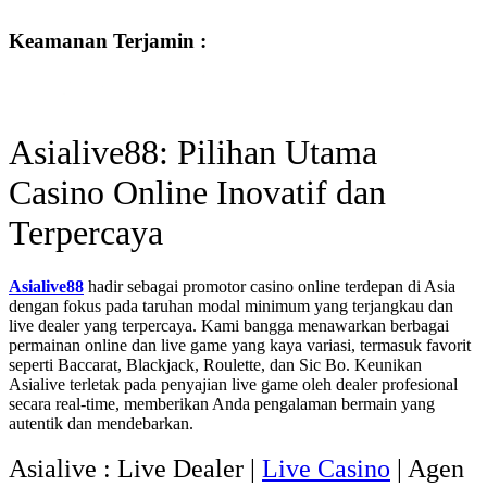
Keamanan Terjamin :
Asialive88: Pilihan Utama
Casino Online Inovatif dan
Terpercaya
Asialive88
hadir sebagai promotor casino online terdepan di Asia
dengan fokus pada taruhan modal minimum yang terjangkau dan
live dealer yang terpercaya. Kami bangga menawarkan berbagai
permainan online dan live game yang kaya variasi, termasuk favorit
seperti Baccarat, Blackjack, Roulette, dan Sic Bo. Keunikan
Asialive terletak pada penyajian live game oleh dealer profesional
secara real-time, memberikan Anda pengalaman bermain yang
autentik dan mendebarkan.
Asialive : Live Dealer |
Live Casino
| Agen